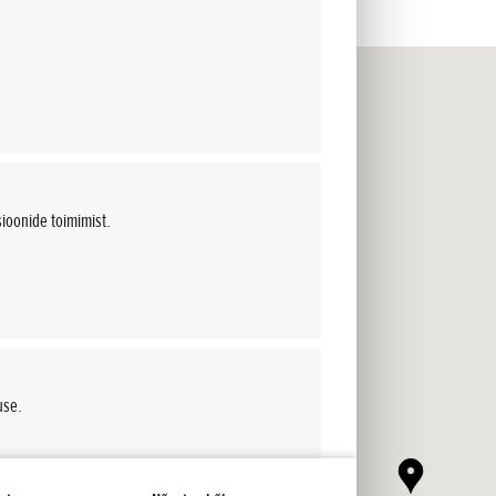
sioonide toimimist.
use.