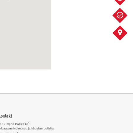
SOOVIN
KONTAK
Kontakt
CG Import Baltics OÜ
rivaatsustingimused ja küpsiste poliitika