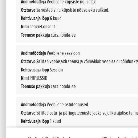
Andmetöötleja
Veebilehe küpsiste nõusolek
Otstarve
Salvestab sinu küpsiste nõusoleku valikud.
Kehtivusaja lõpp
6 kuud
Leia esindus
Nimi
cookieConsent
Teenuse pakkuja
cars.honda.ee
Andmetöötleja
Veebilehe sessioon
Otstarve
Säilitab veebisaidi seansi ja võimaldab veebisaidi põhifunkt
Kehtivusaja lõpp
Session
7
LEIDSIME VASTEID
Nimi
PHPSESSID
Agdeck-Auto OÜ Jõhvi
Teenuse pakkuja
cars.honda.ee
Jõhvi
Andmetöötleja
Veebilehe ostuteenused
Pargi 39 41537 Jõhvi
Otstarve
(+372) 33 21430
Säilitab ostu- ja päringuteenuste jaoks vajaliku ajutise tunn
Kehtivusaja lõpp
1 kuud
Näita rohkem
Nimi
shopIdentifier
MÜÜK
HOOLDUS
Teenuse pakkuja
cars.honda.ee