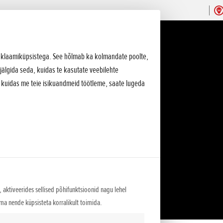
 reklaamiküpsistega. See hõlmab ka kolmandate poolte,
jälgida seda, kuidas te kasutate veebilehte
, kuidas me teie isikuandmeid töötleme, saate lugeda
 aktiveerides sellised põhifunktsioonid nagu lehel
lma nende küpsisteta korralikult toimida.