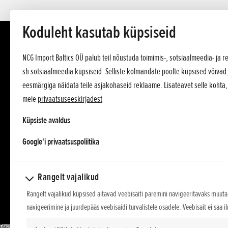
Koduleht kasutab küpsiseid
NCG Import Baltics OÜ palub teil nõustuda toimimis-, sotsiaalmeedia- ja
sh sotsiaalmeedia küpsiseid. Selliste kolmandate poolte küpsised võivad 
eesmärgiga näidata teile asjakohaseid reklaame. Lisateavet selle kohta
meie
privaatsuseeskirjadest
Küpsiste avaldus
opens in a new tab
Google'i privaatsuspoliitika
Rangelt vajalikud
Rangelt vajalikud küpsised aitavad veebisaiti paremini navigeeritavaks muuta,
navigeerimine ja juurdepääs veebisaidi turvalistele osadele. Veebisait ei saa i
Edasimüüjad