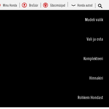
Minu Honda
Brošüür
Edasimüüjad
Honda autod
Mudeli valik
Vali ja osta
Komplekteeri
Hinnakiri
Rohkem Hondast